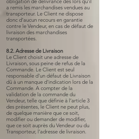
obligation de délivrance dès lors qu’il
a remis les marchandises vendues au
transporteur. Le Client ne dispose
donc d’aucun recours en garantie
contre le Vendeur, en cas de défaut de
livraison des marchandises
transportées.
8.2. Adresse de Livraison
Le Client choisit une adresse de
Livraison, sous peine de refus de la
Commande. Le Client est seul
responsable d'un défaut de Livraison
dû à un manque d'indication lors de la
Commande. A compter de la
validation de la commande du
Vendeur, telle que définie à l’article 3
des présentes, le Client ne peut plus,
de quelque manière que ce soit,
modifier ou demander de modifier,
que ce soit auprès du Vendeur ou du
Transporteur, l’adresse de livraison.