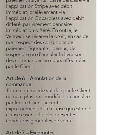
paiement suivants : carte bancaire via
l'application Stripe avec débit
immédiat, prélèvement via
l'application Gocardless avec débit
différé, par virement bancaire
immédiat ou différé. En outre, le
Vendeur se réserve le droit, en cas de
non-respect des conditions de
paiement figurant ci-dessus, de
suspendre ou d'annuler la livraison
des commandes en cours effectuées
par le Client.
Article 6 – Annulation de la
commande
Toute commande validée par le Client
ne peut plus être modifiée ou annulée
par lui. Le Client accepte
expressément cette clause qui est une
clause essentielle des présentes
conditions générales de vente.
Article 7 – Escomptes