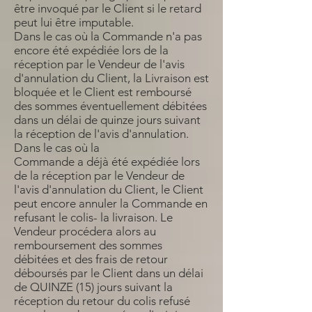
être invoqué par le Client si le retard
peut lui être imputable.
Dans le cas où la Commande n'a pas
encore été expédiée lors de la
réception par le Vendeur de l'avis
d'annulation du Client, la Livraison est
bloquée et le Client est remboursé
des sommes éventuellement débitées
dans un délai de quinze jours suivant
la réception de l'avis d'annulation.
Dans le cas où la
Commande a déjà été expédiée lors
de la réception par le Vendeur de
l'avis d'annulation du Client, le Client
peut encore annuler la Commande en
refusant le colis- la livraison. Le
Vendeur procédera alors au
remboursement des sommes
débitées et des frais de retour
déboursés par le Client dans un délai
de QUINZE (15) jours suivant la
réception du retour du colis refusé