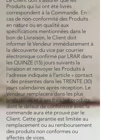
Le Client doit s'assurer que les
Produits qui lui ont été livrés
correspondent à la Commande. En
cas de non-conformité des Produits
en nature ou en qualité aux
spécifications mentionnées dans le
bon de Livraison, le Client doit
informer le Vendeur immédiatement à
la découverte du vice par courrier
électronique confirmé par LRAR dans
les QUINZE (15) jours suivants la
livraison et renvoyer les Produits à
l'adresse indiquée à l’article « contact
» des présentes dans les TRENTE (30)
jours calendaires après réception. Le
Vendeur remplacera dans les plus
brefs délais et à ses frais les produits
dont le défaut de conformité avec la
commande aura été prouvé par le
Client. Cette garantie est limitée au
remplacement ou au remboursement
des produits non conformes ou
affectés de vices.