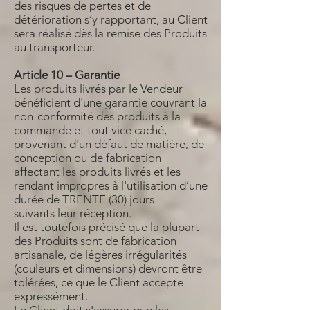
des risques de pertes et de
détérioration s’y rapportant, au Client
sera réalisé dès la remise des Produits
au transporteur.
Article 10 – Garantie
Les produits livrés par le Vendeur
bénéficient d'une garantie couvrant la
non-conformité des produits à la
commande et tout vice caché,
provenant d'un défaut de matière, de
conception ou de fabrication
affectant les produits livrés et les
rendant impropres à l'utilisation d’une
durée de TRENTE (30) jours
suivants leur réception.
Il est toutefois précisé que la plupart
des Produits sont de fabrication
artisanale, de légères irrégularités
(couleurs et dimensions) devront être
tolérées, ce que le Client accepte
expressément.