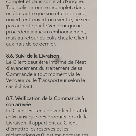
complet et dans son état d'origine.
Tout colis retourné incomplet, dans
un état autre que son état d’origine,
ouvert, entrouvert ou éventré, ne sera
pas accepté par le Vendeur qui ne
procèdera à aucun remboursement,
mais au retour du colis chez le Client,
aux frais de ce dernier.
8.6. Suivi de la Livraison
Le Client peut être informé de l'état
d'avancement du traitement de sa
Commande a tout moment via le
Vendeur ou le Transporteur selon le
cas échéant.
8.7. Vérification de la Commande à
son arrivée
Le Client est tenu de vérifier l'état du
colis ainsi que des produits lors de la
Livraison. Il appartient au Client
d'émettre les réserves et les
réclamations qu'il estime nécessaires,