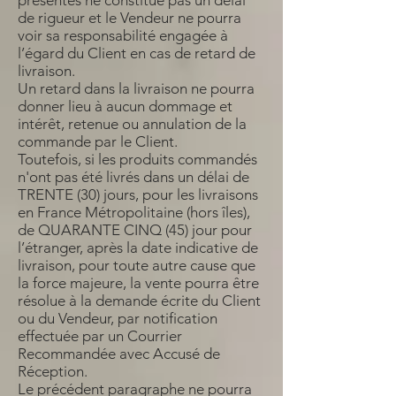
présentes ne constitue pas un délai
de rigueur et le Vendeur ne pourra
voir sa responsabilité engagée à
l’égard du Client en cas de retard de
livraison.
Un retard dans la livraison ne pourra
donner lieu à aucun dommage et
intérêt, retenue ou annulation de la
commande par le Client.
Toutefois, si les produits commandés
n'ont pas été livrés dans un délai de
TRENTE (30) jours, pour les livraisons
en France Métropolitaine (hors îles),
de QUARANTE CINQ (45) jour pour
l’étranger, après la date indicative de
livraison, pour toute autre cause que
la force majeure, la vente pourra être
résolue à la demande écrite du Client
ou du Vendeur, par notification
effectuée par un Courrier
Recommandée avec Accusé de
Réception.
Le précédent paragraphe ne pourra