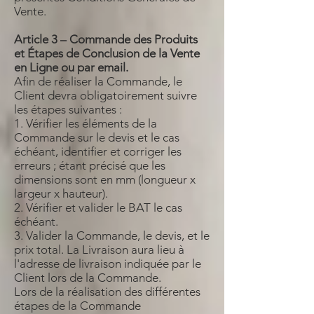
Vente.
Article 3 – Commande des Produits
et Étapes de Conclusion de la Vente
en Ligne ou par email.
Afin de réaliser la Commande, le
Client devra obligatoirement suivre
les étapes suivantes :
1. Vérifier les éléments de la
Commande sur le devis et le cas
échéant, identifier et corriger les
erreurs ; étant précisé que les
dimensions sont en mm (longueur x
largeur x hauteur).
2. Vérifier et valider le BAT le cas
échéant.
3. Valider la Commande, le devis, et le
prix total. La Livraison aura lieu à
l'adresse de livraison indiquée par le
Client lors de la Commande.
Lors de la réalisation des différentes
étapes de la Commande