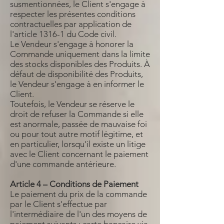
susmentionnées, le Client s'engage à
respecter les présentes conditions
contractuelles par application de
l'article 1316-1 du Code civil.
Le Vendeur s'engage à honorer la
Commande uniquement dans la limite
des stocks disponibles des Produits. À
défaut de disponibilité des Produits,
le Vendeur s'engage à en informer le
Client.
Toutefois, le Vendeur se réserve le
droit de refuser la Commande si elle
est anormale, passée de mauvaise foi
ou pour tout autre motif légitime, et
en particulier, lorsqu'il existe un litige
avec le Client concernant le paiement
d'une commande antérieure.
Article 4 – Conditions de Paiement
Le paiement du prix de la commande
par le Client s'effectue par
l'intermédiaire de l'un des moyens de