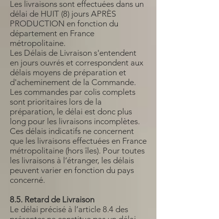
Les livraisons sont effectuées dans un
délai de HUIT (8) jours APRÈS
PRODUCTION en fonction du
département en France
métropolitaine.
Les Délais de Livraison s'entendent
en jours ouvrés et correspondent aux
délais moyens de préparation et
d'acheminement de la Commande.
Les commandes par colis complets
sont prioritaires lors de la
préparation, le délai est donc plus
long pour les livraisons incomplètes.
Ces délais indicatifs ne concernent
que les livraisons effectuées en France
métropolitaine (hors îles). Pour toutes
les livraisons à l’étranger, les délais
peuvent varier en fonction du pays
concerné.
8.5. Retard de Livraison
Le délai précisé à l’article 8.4 des