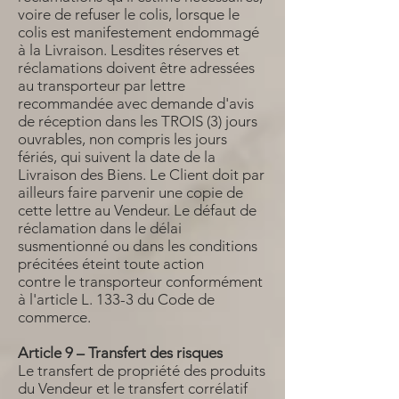
voire de refuser le colis, lorsque le
colis est manifestement endommagé
à la Livraison. Lesdites réserves et
réclamations doivent être adressées
au transporteur par lettre
recommandée avec demande d'avis
de réception dans les TROIS (3) jours
ouvrables, non compris les jours
fériés, qui suivent la date de la
Livraison des Biens. Le Client doit par
ailleurs faire parvenir une copie de
cette lettre au Vendeur. Le défaut de
réclamation dans le délai
susmentionné ou dans les conditions
précitées éteint toute action
contre le transporteur conformément
à l'article L. 133-3 du Code de
commerce.
Article 9 – Transfert des risques
Le transfert de propriété des produits
du Vendeur et le transfert corrélatif