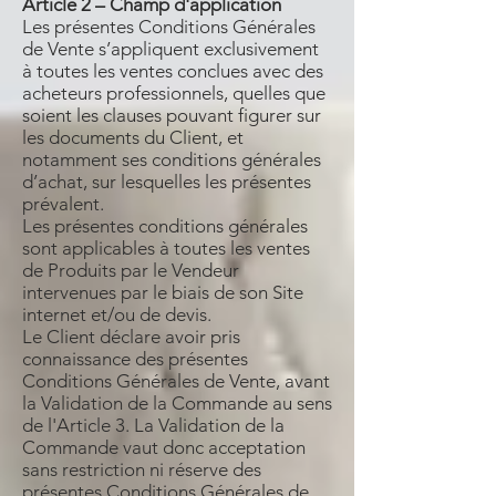
Article 2 – Champ d'application
Les présentes Conditions Générales
de Vente s’appliquent exclusivement
à toutes les ventes conclues avec des
acheteurs professionnels, quelles que
soient les clauses pouvant figurer sur
les documents du Client, et
notamment ses conditions générales
d’achat, sur lesquelles les présentes
prévalent.
Les présentes conditions générales
sont applicables à toutes les ventes
de Produits par le Vendeur
intervenues par le biais de son Site
internet et/ou de devis.
Le Client déclare avoir pris
connaissance des présentes
Conditions Générales de Vente, avant
la Validation de la Commande au sens
de l'Article 3. La Validation de la
Commande vaut donc acceptation
sans restriction ni réserve des
présentes Conditions Générales de