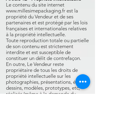
Le contenu du site internet
www.millesimepackaging.fr est la
propriété du Vendeur et de ses
partenaires et est protégé par les lois
françaises et internationales relatives
à la propriété intellectuelle.
Toute reproduction totale ou partielle
de son contenu est strictement
interdite et est susceptible de
constituer un délit de contrefaçon.
En outre, Le Vendeur reste
propriétaire de tous les droits de
propriété intellectuelle sur les
photographies, présentations, études,
dessins, modèles, prototypes, etc,
réalisés (même à la demande du
Client) en vue de la fourniture des
Services au Client. Le Client s'interdit
donc toute reproduction ou
exploitation desdites études, dessins,
modèles et prototypes, etc, sans
l'autorisation expresse, écrite et