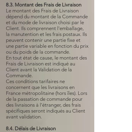
8.3. Montant des Frais de Livraison
Le montant des Frais de Livraison
dépend du montant de la Commande
et du mode de livraison choisi par le
Client. Ils comprennent l'emballage,
la manutention et les frais postaux. Ils
peuvent contenir une partie fixe et
une partie variable en fonction du prix
ou du poids de la commande.
En tout état de cause, le montant des
Frais de Livraison est indiqué au
Client avant la Validation de la
Commande.
Ces conditions tarifaires ne
concernent que les livraisons en
France métropolitaine (hors îles). Lors
de la passation de commande pour
des livraisons à l’étranger, des frais
spécifiques seront indiqués au Client
avant validation.
8.4. Délais de Livraison