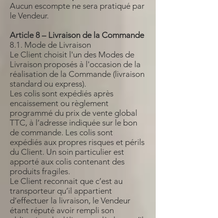
Aucun escompte ne sera pratiqué par
le Vendeur.
Article 8 – Livraison de la Commande
8.1. Mode de Livraison
Le Client choisit l'un des Modes de
Livraison proposés à l'occasion de la
réalisation de la Commande (livraison
standard ou express).
Les colis sont expédiés après
encaissement ou règlement
programmé du prix de vente global
TTC, à l’adresse indiquée sur le bon
de commande. Les colis sont
expédiés aux propres risques et périls
du Client. Un soin particulier est
apporté aux colis contenant des
produits fragiles.
Le Client reconnait que c’est au
transporteur qu’il appartient
d’effectuer la livraison, le Vendeur
étant réputé avoir rempli son